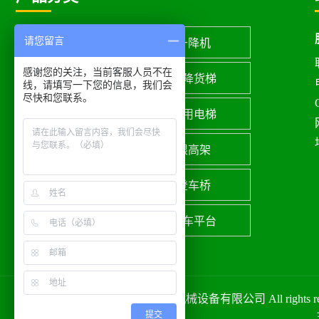
请您留言
货梯
升降机
感谢您的关注，当前客服人员不在
升降平台
升降货梯
线，请填写一下您的信息，我们会
尽快和您联系。
导轨式升降货梯
家用电梯
别墅电梯
限高架
限高杆
登车桥
卸猪台
卸车平台
Copyright © 山东路安机械设备有限公司 All rights r
提交