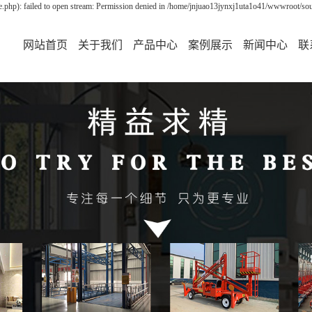
php): failed to open stream: Permission denied in /home/jnjuao13jynxj1uta1o41/wwwroot/sour
网站首页
关于我们
产品中心
案例展示
新闻中心
联
公司简介
货梯
案例展示
公司新闻
升降机
行业资讯
升降平台
技术资讯
升降货梯
导轨式升降货梯
家用电梯
别墅电梯
限高架
限高杆