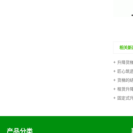
液压剪叉升降平台
相关新
升降货梯
匠心筑造.
货梯的
租赁升降
固定式升
产品分类