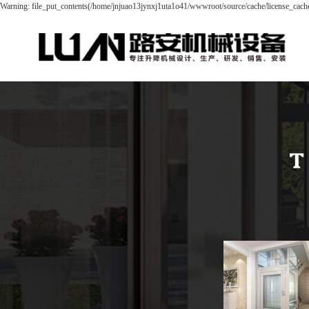
Warning: file_put_contents(/home/jnjuao13jynxj1uta1o41/wwwroot/source/cache/license_cache.