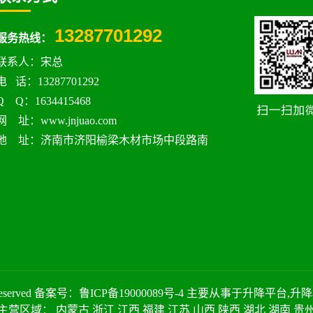
13287701292
服务热线：
联系人：宋总
电 话：13287701292
Q Q：1634415468
网 址：www.jnjuao.com
地 址：济南市济阳榆梁木材市场中段路南
eserved 备案号：
鲁ICP备19000089号-4
主要从事于
升降平台
,
升降
主营区域：
内蒙古
浙江
江西
福建
江苏
山西
陕西
湖北
湖南
贵