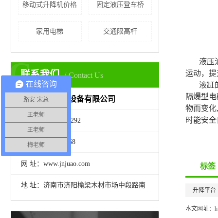
移动式升降机价格
固定液压登车桥
家用电梯
交通限高杆
C
液压
联系我们
运动，提
Contact Us
在线咨询
液缸
隔爆型电
山东路安机械设备有限公司
路安-宋总
物而变化
王老师
时能安全
电 话：13287701292
王老师
Q Q：1634415468
梅老师
网 址：www.jnjuao.com
标签
地 址：济南市济阳榆梁木材市场中段路南
升降平台
本文网址：
h