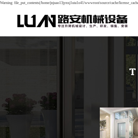
Warning: file_put_contents(/home/jnjuao13jynxj1uta1o41/wwwroot/source/cache/license_cache.