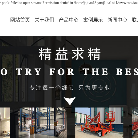
php): failed to open stream: Permission denied in /home/jnjuao13jynxj1uta1o41/wwwroot/sour
网站首页
关于我们
产品中心
案例展示
新闻中心
联
公司简介
货梯
案例展示
公司新闻
升降机
行业资讯
升降平台
技术资讯
升降货梯
导轨式升降货梯
家用电梯
别墅电梯
限高架
限高杆