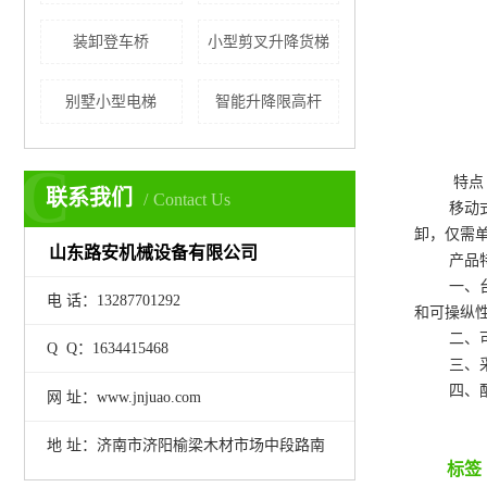
装卸登车桥
小型剪叉升降货梯
别墅小型电梯
智能升降限高杆
C
特点
联系我们
Contact Us
移动
卸，仅需
山东路安机械设备有限公司
产品特
一、台面
电 话：13287701292
和可操纵
二、可调
Q Q：1634415468
三、采用
四、配置
网 址：www.jnjuao.com
地 址：济南市济阳榆梁木材市场中段路南
标签