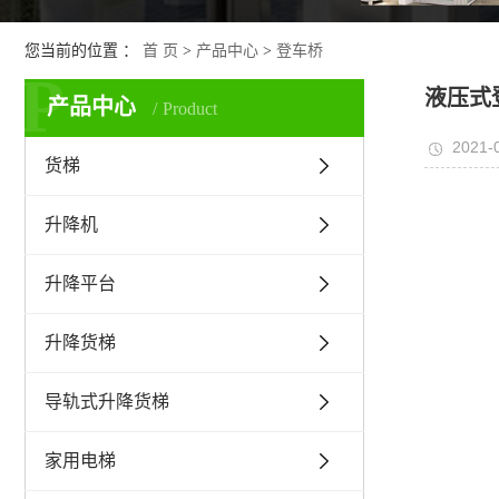
您当前的位置 ：
首 页
>
产品中心
>
登车桥
P
液压式
产品中心
Product
2021-
货梯
升降机
升降平台
升降货梯
导轨式升降货梯
家用电梯