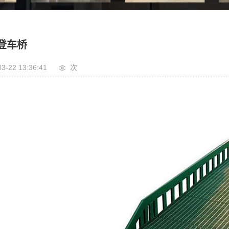
登车桥
卸猪台
登车桥
卸车平台
03-22 13:36:41
次