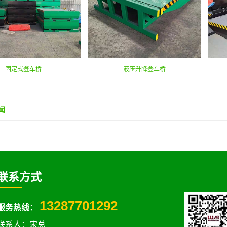
固定式登车桥
液压升降登车桥
闻
联系方式
13287701292
服务热线：
联系人：宋总