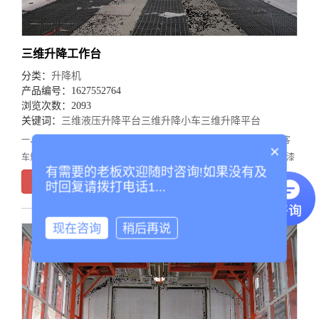
三维升降工作台
分类：
升降机
产品编号：1627552764
浏览次数：2093
关键词：
三维液压升降平台
三维升降小车
三维升降平台
一、概述SW型升降台适用于客车、火车制造、汽车修理行业对大中型客
×
车烤漆房喷漆专用设备，对大中型客车的车身装饰，以及喷涂底漆、面漆
有需要的老板欢迎随时咨询!如果没有及
等流水作业不可缺少的辅助设施，操作平台是为减速机减速后，传动轴和
在线询价
时回复请拨打电话1...
链轮、链条变换传递来实现的，该机布局合理，结构紧
现在咨询
稍后再说