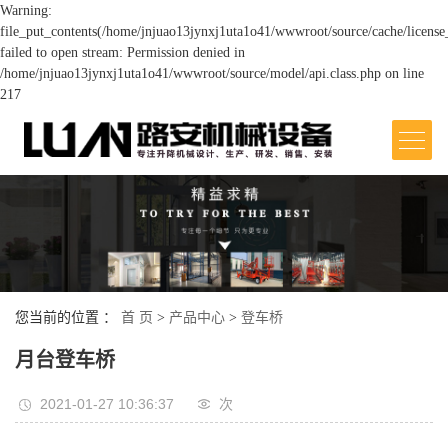
Warning:
file_put_contents(/home/jnjuao13jynxj1uta1o41/wwwroot/source/cache/license
failed to open stream: Permission denied in
/home/jnjuao13jynxj1uta1o41/wwwroot/source/model/api.class.php on line
217
网站首页
关于我们
>
产品中心
>
您当前的位置 ：
首 页
>
产品中心
>
登车桥
案例展示
>
月台登车桥
新闻中心
2021-01-27 10:36:37
次
>