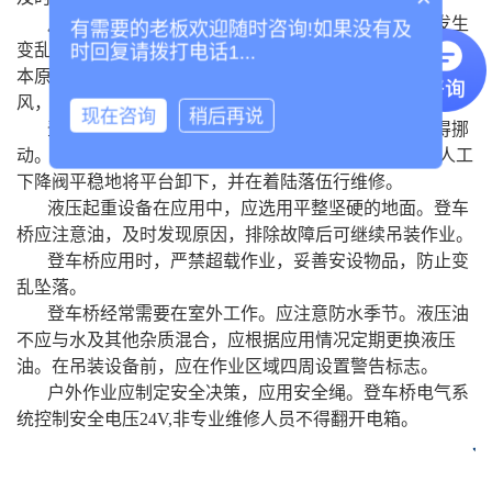
月台登车桥
是高空作业的常用设备，近年来登车桥发生
有需要的老板欢迎随时咨询!如果没有及
变乱，经管措施到位，缺乏科学性，登车桥是变乱发生的根
时回复请拨打电话1...
本原因。这里有几点需要注意：登车桥的室外应用不到五级
风，可能存在安全隐患。
现在咨询
稍后再说
登车桥的四条腿不够紧，无法上升。吊装后设备不得挪
动。在故障过程中，应及时割断电源，休止操作，通过人工
下降阀平稳地将平台卸下，并在着陆落伍行维修。
液压起重设备在应用中，应选用平整坚硬的地面。登车
桥应注意油，及时发现原因，排除故障后可继续吊装作业。
登车桥应用时，严禁超载作业，妥善安设物品，防止变
乱坠落。
登车桥经常需要在室外工作。应注意防水季节。液压油
不应与水及其他杂质混合，应根据应用情况定期更换液压
油。在吊装设备前，应在作业区域四周设置警告标志。
户外作业应制定安全决策，应用安全绳。登车桥电气系
统控制安全电压24V,非专业维修人员不得翻开电箱。