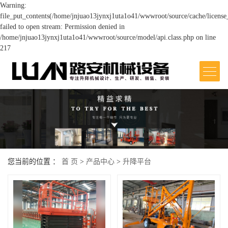
Warning:
file_put_contents(/home/jnjuao13jynxj1uta1o41/wwwroot/source/cache/license
failed to open stream: Permission denied in
/home/jnjuao13jynxj1uta1o41/wwwroot/source/model/api.class.php on line
217
网站首页
关于我们
>
产品中心
>
您当前的位置 ：
首 页
>
产品中心
>
升降平台
案例展示
>
新闻中心
>