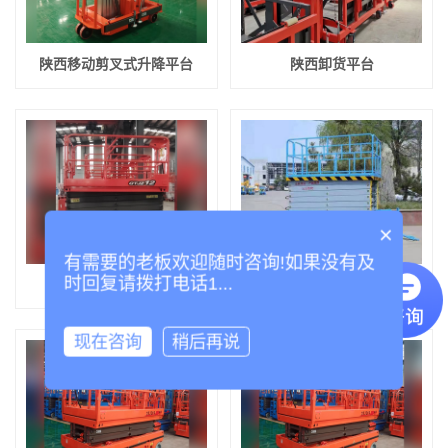
陕西移动剪叉式升降平台
陕西卸货平台
×
有需要的老板欢迎随时咨询!如果没有及
时回复请拨打电话1...
陕西全自行升降平台
陕西固定剪叉式升降平台
现在咨询
稍后再说