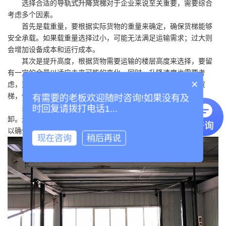
联系我们
选择合适的
导轨式升降货梯
对于企业来说至关重要，需要综合
>
考虑多个因素。
在线留言
首先是载重量，要根据实际货物的重量来确定，确保货梯能够
安全承载。如果载重量选择过小，可能无法满足运输需求；过大则
会增加设备成本和运行成本。
其次是提升高度，根据货物需要运输的楼层高度来选择，要留
有一定的余量以适应未来可能的变化。同时，升降速度也需要考
×
虑，对于一些对运输效率要求较高的场合，可选择速度较快的货
梯，但要注意速度与稳定性的平衡。
有需要的老板欢迎随时咨询!如果没有及
另外，货梯的台面尺寸要与货物的尺寸相匹配，方便货物的装
时回复请拨打电话1...
卸。还要考虑设备的安装空间、电源要求以及维护便捷性等因素，
以确保货梯能够正常运行和长期使用。
现在咨询
稍后再说