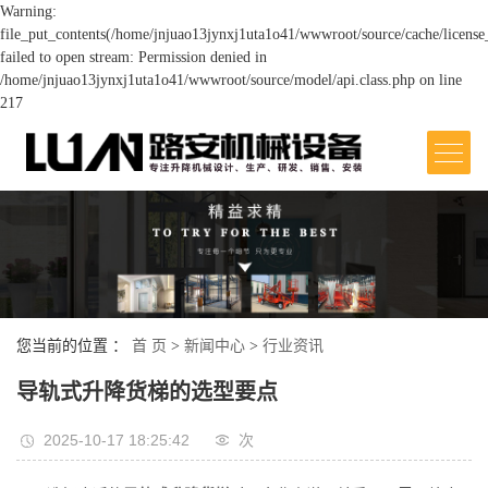
Warning:
file_put_contents(/home/jnjuao13jynxj1uta1o41/wwwroot/source/cache/license
failed to open stream: Permission denied in
/home/jnjuao13jynxj1uta1o41/wwwroot/source/model/api.class.php on line
217
网站首页
关于我们
>
产品中心
>
您当前的位置 ：
首 页
>
新闻中心
>
行业资讯
案例展示
>
导轨式升降货梯的选型要点
新闻中心
2025-10-17 18:25:42
次
>